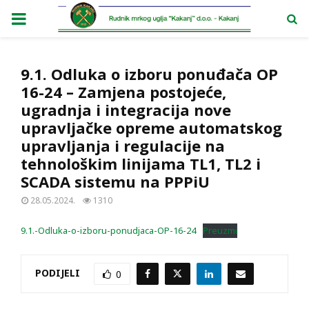
PRIMARY
MENU
9.1. Odluka o izboru ponuđača OP
16-24 – Zamjena postojeće,
ugradnja i integracija nove
upravljačke opreme automatskog
upravljanja i regulacije na
tehnološkim linijama TL1, TL2 i
SCADA sistemu na PPPiU
28.05.2024.
1310
9.1.-Odluka-o-izboru-ponudjaca-OP-16-24
Preuzmi
PODIJELI
0