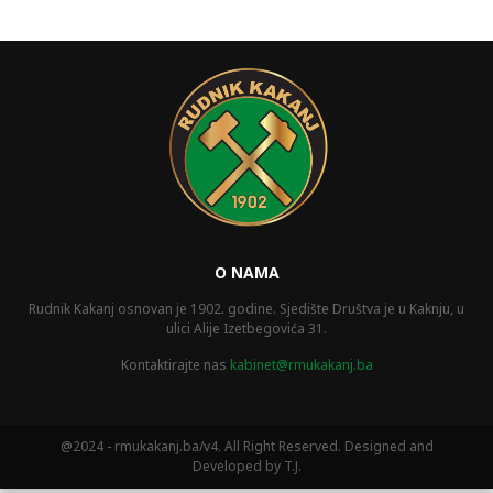
O NAMA
Rudnik Kakanj osnovan je 1902. godine. Sjedište Društva je u Kaknju, u
ulici Alije Izetbegovića 31.
Kontaktirajte nas
kabinet@rmukakanj.ba
@2024 - rmukakanj.ba/v4. All Right Reserved. Designed and
Developed by T.J.