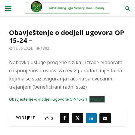
PRIMARY
MENU
Obavještenje o dodjeli ugovora OP
15-24 –
12.06.2024.
1392
Nabavka usluge procjene rizika i izrade elaborata
o ispunjenosti uslova za reviziju radnih mjesta na
kojima se staž osiguranja računa sa uvećanim
trajanjem (beneficirani radni staž)
Obavjestenje-o-dodjeli-ugovora-OP-15-24
Preuzmi
PODIJELI
0