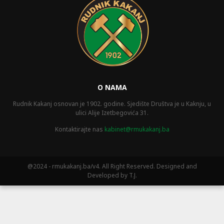
O NAMA
Rudnik Kakanj osnovan je 1902. godine. Sjedište Društva je u Kaknju, u
ulici Alije Izetbegovića 31.
Kontaktirajte nas
kabinet@rmukakanj.ba
@2024 - rmukakanj.ba/v4. All Right Reserved. Designed and
Developed by T.J.