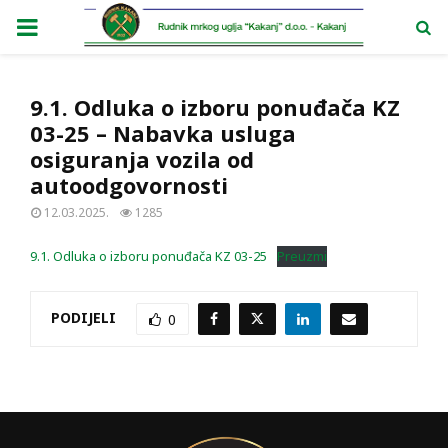
PRIMARY
MENU
9.1. Odluka o izboru ponuđača KZ
03-25 – Nabavka usluga
osiguranja vozila od
autoodgovornosti
12.03.2025.
1285
9.1. Odluka o izboru ponuđača KZ 03-25
Preuzmi
PODIJELI
0