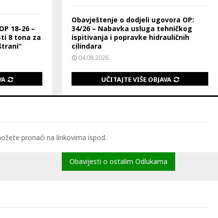
Obavještenje o dodjeli ugovora OP:
OP 18-26 –
34/26 – Nabavka usluga tehničkog
ti 8 tona za
ispitivanja i popravke hidrauličnih
trani“
cilindara
04.08.2026.
VA
UČITAJTE VIŠE OBJAVA
možete pronaći na linkovima ispod.
Obavijesti o ostalim Odlukama