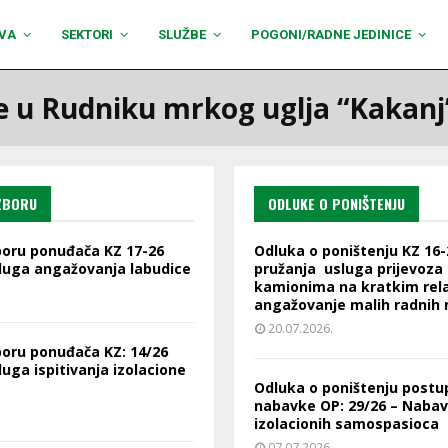
VA
SEKTORI
SLUŽBE
POGONI/RADNE JEDINICE
 u Rudniku mrkog uglja “Kakanj”
IZBORU
ODLUKE O PONIŠTENJU
boru ponuđača KZ 17-26
Odluka o poništenju KZ 16
luga angažovanja labudice
pružanja usluga prijevoza
kamionima na kratkim rela
angažovanje malih radnih m
20.07.2026.
boru ponuđača KZ: 14/26
uga ispitivanja izolacione
Odluka o poništenju postu
nabavke OP: 29/26 – Naba
izolacionih samospasioca
07.07.2026.