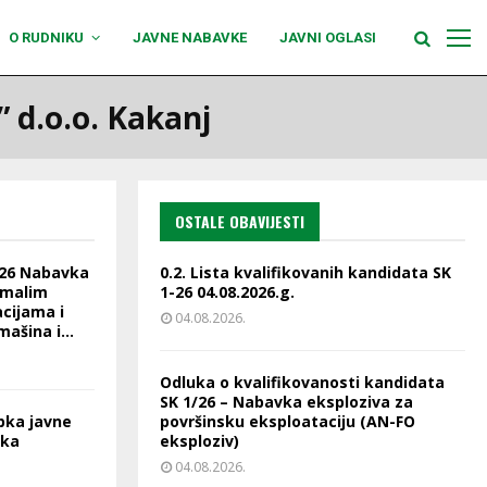
O RUDNIKU
JAVNE NABAVKE
JAVNI OGLASI
 d.o.o. Kakanj
OSTALE OBAVIJESTI
-26 Nabavka
0.2. Lista kvalifikovanih kandidata SK
 malim
1-26 04.08.2026.g.
cijama i
04.08.2026.
ašina i...
Odluka o kvalifikovanosti kandidata
SK 1/26 – Nabavka eksploziva za
pka javne
površinsku eksploataciju (AN-FO
vka
eksploziv)
04.08.2026.