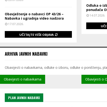
Odluka o iz
ponuđača OP
Obavještenje o nabavci OP 43/26 –
14.07.2026.
Nabavka i ugradnja video nadzora
17.07.2026.
UČI
UČITAJTE VIŠE OBJAVA
ARHIVA JAVNIH NABAVKI
Obavijesti o nabavkama, odluke o izboru, odluke o poništenju, plan
Obavijesti o nabavkama
Obavijesti o 
PLAN JAVNIH NABAVKI