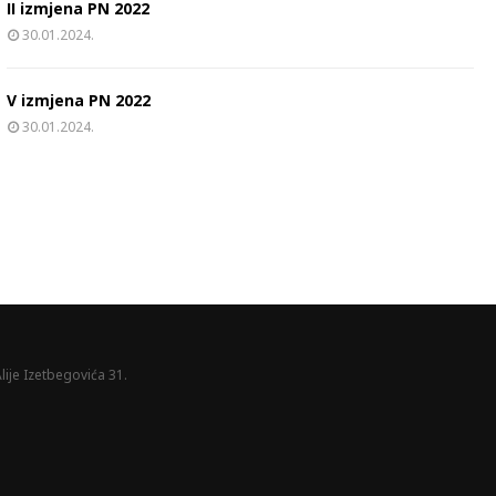
II izmjena PN 2022
30.01.2024.
V izmjena PN 2022
30.01.2024.
lije Izetbegovića 31.