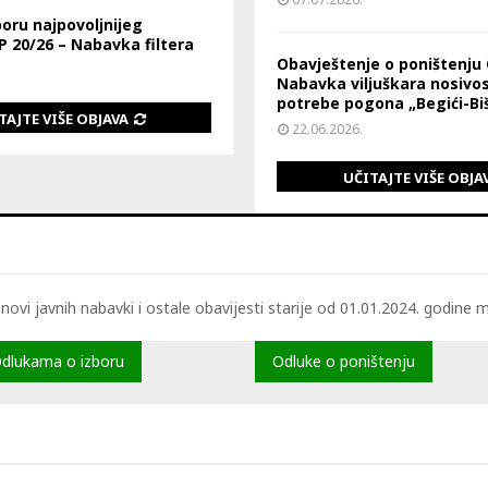
boru najpovoljnijeg
 20/26 – Nabavka filtera
Obavještenje o poništenju 
Nabavka viljuškara nosivos
potrebe pogona „Begići-Biš
TAJTE VIŠE OBJAVA
22.06.2026.
UČITAJTE VIŠE OBJA
ovi javnih nabavki i ostale obavijesti starije od 01.01.2024. godine 
Odlukama o izboru
Odluke o poništenju