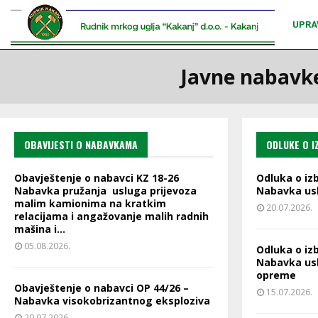
UPRA
Javne nabavke
OBAVIJESTI O NABAVKAMA
ODLUKE O 
Obavještenje o nabavci KZ 18-26
Odluka o iz
Nabavka pružanja usluga prijevoza
Nabavka us
malim kamionima na kratkim
20.07.2026.
relacijama i angažovanje malih radnih
mašina i...
05.08.2026.
Odluka o iz
Nabavka usl
opreme
Obavještenje o nabavci OP 44/26 –
15.07.2026.
Nabavka visokobrizantnog eksploziva
20.07.2026.