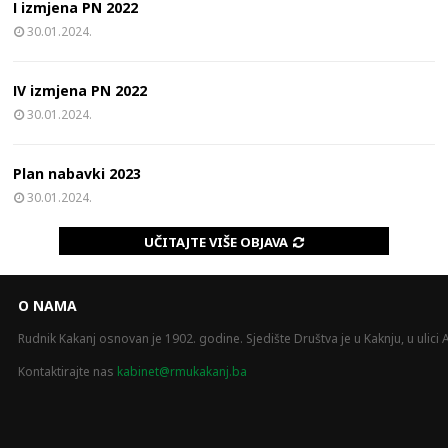
I izmjena PN 2022
30.01.2024.
IV izmjena PN 2022
30.01.2024.
Plan nabavki 2023
30.01.2024.
UČITAJTE VIŠE OBJAVA
O NAMA
Rudnik Kakanj osnovan je 1902. godine. Sjedište Društva je u Kaknju, u ulici A
Kontaktirajte nas
kabinet@rmukakanj.ba