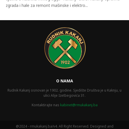
zgrada i hale za remont mašinske i elektro...
O NAMA
Rudnik Kakanj osnovan je 1902. godine. Sjedište Društva je u Kaknju, u
ulici Alije Izetbegovića 31.
Kontaktirajte nas
kabinet@rmukakanj.ba
@2024 - rmukakanj.ba/v4. All Right Reserved. Designed and