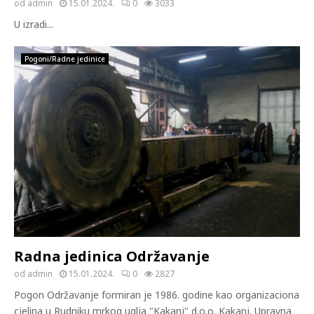
od
admin
15.01.2024.
0
3033
U izradi...
Pogoni/Radne jedinice
Radna jedinica Održavanje
od
admin
15.01.2024.
0
2827
Pogon Održavanje formiran je 1986. godine kao organizaciona
cjelina u Rudniku mrkog uglja "Kakanj" d.o.o. Kakanj. Upravna