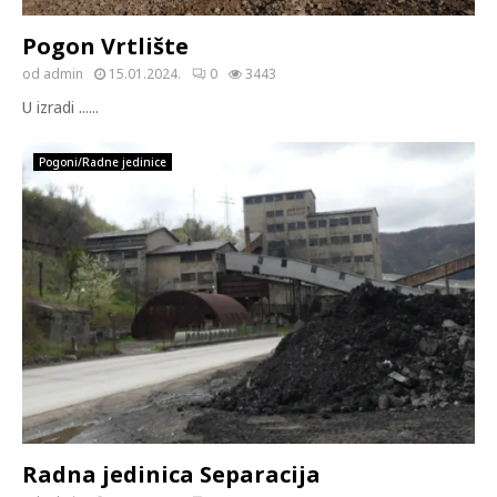
Pogon Vrtlište
od
admin
15.01.2024.
0
3443
U izradi ......
Pogoni/Radne jedinice
Radna jedinica Separacija