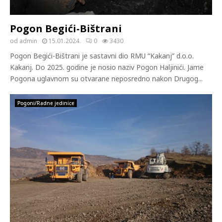
Pogon Begići-Bištrani
od
admin
15.01.2024.
0
3430
Pogon Begići-Bištrani je sastavni dio RMU “Kakanj” d.o.o.
Kakanj. Do 2025. godine je nosio naziv Pogon Haljinići. Jame
Pogona uglavnom su otvarane neposredno nakon Drugog...
Pogoni/Radne jedinice