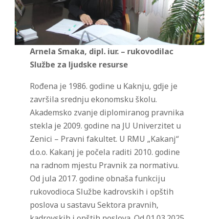
Arnela Smaka, dipl. iur. – rukovodilac
Službe za ljudske resurse
Rođena je 1986. godine u Kaknju, gdje je
završila srednju ekonomsku školu.
Akademsko zvanje diplomiranog pravnika
stekla je 2009. godine na JU Univerzitet u
Zenici – Pravni fakultet. U RMU „Kakanj“
d.o.o. Kakanj je počela raditi 2010. godine
na radnom mjestu Pravnik za normativu.
Od jula 2017. godine obnaša funkciju
rukovodioca Službe kadrovskih i opštih
poslova u sastavu Sektora pravnih,
kadrovskih i opštih poslova. Od 01.03.2025.