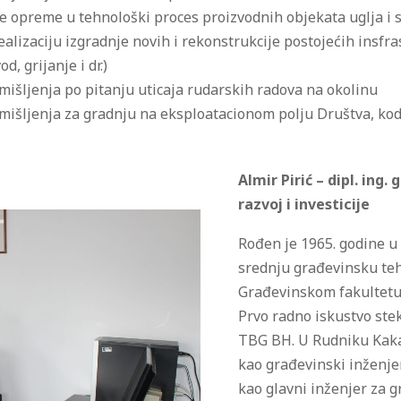
ne opreme u tehnološki proces proizvodnih objekata uglja i 
ealizaciju izgradnje novih i rekonstrukcije postojećih insfr
, grijanje i dr.)
mišljenja po pitanju uticaja rudarskih radova na okolinu
 mišljenja za gradnju na eksploatacionom polju Društva, kod
Almir Pirić – dipl. ing.
razvoj i investicije
Rođen je 1965. godine u 
srednju građevinsku teh
Građevinskom fakultetu 
Prvo radno iskustvo ste
TBG BH. U Rudniku Kakan
kao građevinski inženje
kao glavni inženjer za 