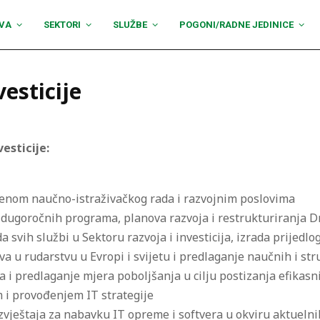
VA
SEKTORI
SLUŽBE
POGONI/RADNE JEDINICE
vesticije
esticije:
mjenom naučno-istraživačkog rada i razvojnim poslovima
di dugoročnih programa, planova razvoja i restrukturiranja D
a svih službi u Sektoru razvoja i investicija, izrada prijed
a u rudarstvu u Evropi i svijetu i predlaganje naučnih i stru
a i predlaganje mjera poboljšanja u cilju postizanja efikasni
 i provođenjem IT strategije
 izvještaja za nabavku IT opreme i softvera u okviru aktuel