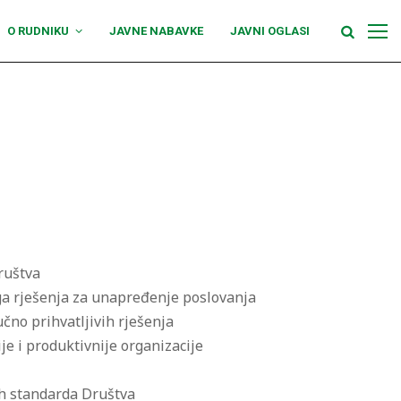
O RUDNIKU
JAVNE NABAVKE
JAVNI OGLASI
ruštva
loga rješenja za unapređenje poslovanja
čno prihvatljivih rješenja
je i produktivnije organizacije
nih standarda Društva