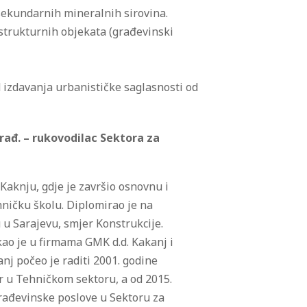
sekundarnih mineralnih sirovina.
astrukturnih objekata (građevinski
 izdavanja urbanističke saglasnosti od
 građ. – rukovodilac Sektora za
Kaknju, gdje je završio osnovnu i
ničku školu. Diplomirao je na
u Sarajevu, smjer Konstrukcije.
kao je u firmama GMK d.d. Kakanj i
j počeo je raditi 2001. godine
r u Tehničkom sektoru, a od 2015.
građevinske poslove u Sektoru za