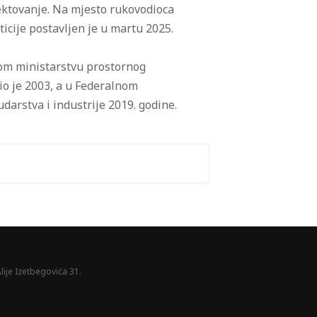
ojektovanje. Na mjesto rukovodioca
ticije postavljen je u martu 2025.
nom ministarstvu prostornog
io je 2003, a u Federalnom
udarstva i industrije 2019. godine.
lije Izetbegovića 31.