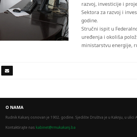
razvoj, investicije i pr
Sektora za razvoj i inves
godine.
Stručni ispit u Federal
uređenja i okoliša polož
ministarstvu energije, r
O NAMA
Rudnik Kakanj osnovan je 1902. godine. Sjedište Društva je u Kaknju, u ulici A
Kontaktirajte nas
kabinet@rmukakanj.ba