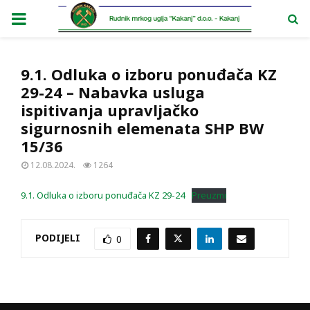
PRIMARY
MENU
9.1. Odluka o izboru ponuđača KZ
29-24 – Nabavka usluga
ispitivanja upravljačko
sigurnosnih elemenata SHP BW
15/36
12.08.2024.
1264
9.1. Odluka o izboru ponuđača KZ 29-24
Preuzmi
PODIJELI
0