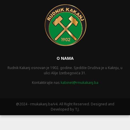
O NAMA
Rudnik Kakanj osnovan je 1902. godine. Sjedište Društva je u Kaknju, u
ulici Alije Izetbegovića 31.
Kontaktirajte nas
kabinet@rmukakanj.ba
@2024 - rmukakanj.ba/v4. All Right Reserved. Designed and
Developed by T.J.