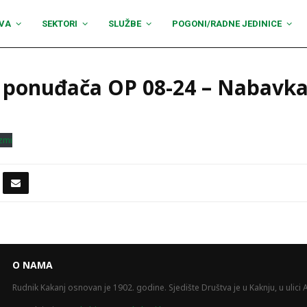
VA
SEKTORI
SLUŽBE
POGONI/RADNE JEDINICE
u ponuđača OP 08-24 – Nabavka
zmi
O NAMA
Rudnik Kakanj osnovan je 1902. godine. Sjedište Društva je u Kaknju, u ulici A