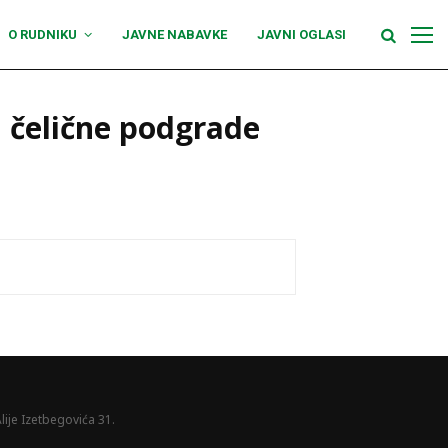
O RUDNIKU
JAVNE NABAVKE
JAVNI OGLASI
 čelične podgrade
lije Izetbegovića 31.