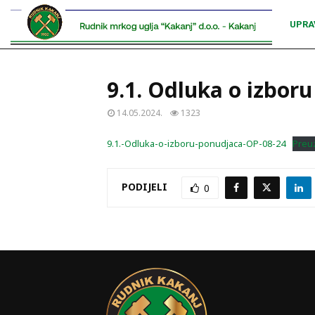
UPRA
9.1. Odluka o izbor
14.05.2024.
1323
9.1.-Odluka-o-izboru-ponudjaca-OP-08-24
Preu
PODIJELI
0