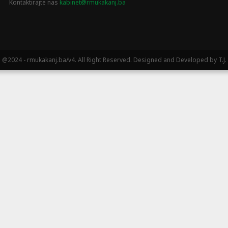
Kontaktirajte nas
kabinet@rmukakanj.ba
@2024 - rmukakanj.ba/v4. All Right Reserved. Designed and Developed by T.J.