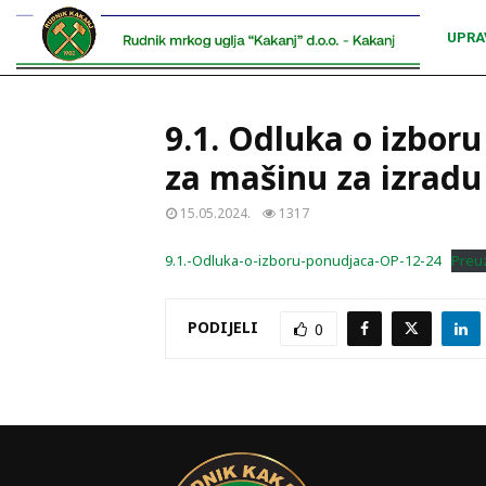
UPRA
9.1. Odluka o izbor
za mašinu za izradu
15.05.2024.
1317
9.1.-Odluka-o-izboru-ponudjaca-OP-12-24
Preu
PODIJELI
0