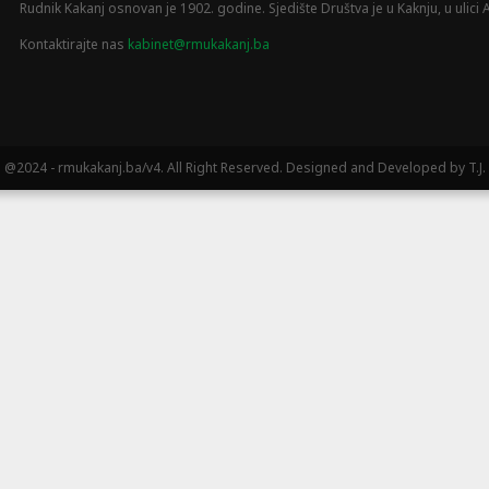
Rudnik Kakanj osnovan je 1902. godine. Sjedište Društva je u Kaknju, u ulici A
Kontaktirajte nas
kabinet@rmukakanj.ba
@2024 - rmukakanj.ba/v4. All Right Reserved. Designed and Developed by T.J.