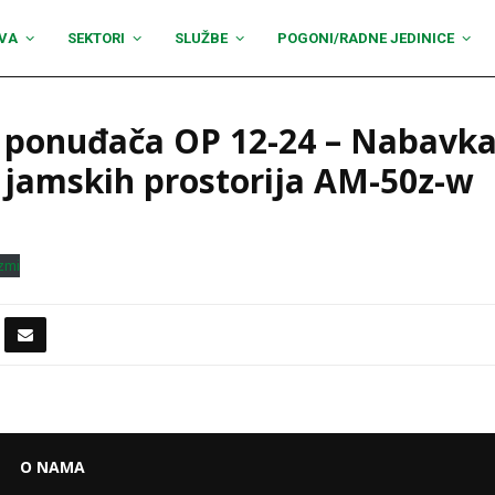
VA
SEKTORI
SLUŽBE
POGONI/RADNE JEDINICE
u ponuđača OP 12-24 – Nabavka
 jamskih prostorija AM-50z-w
zmi
O NAMA