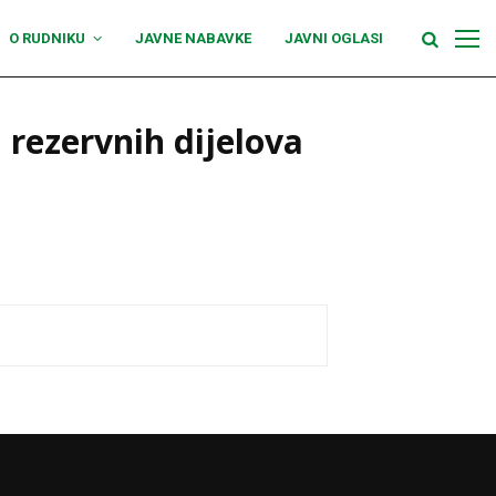
O RUDNIKU
JAVNE NABAVKE
JAVNI OGLASI
 rezervnih dijelova