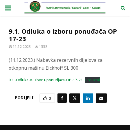
PRIMARY
MENU
9.1. Odluka o izboru ponuđača OP
17-23
11.12.2023.
1558
(11.12.2023.) Nabavka rezervnih dijelova za
otkopnu mašinu Eickhoff SL 300
9.1.-Odluka-o-izboru-ponudjaca-OP-17-23
Preuzmi
PODIJELI
0