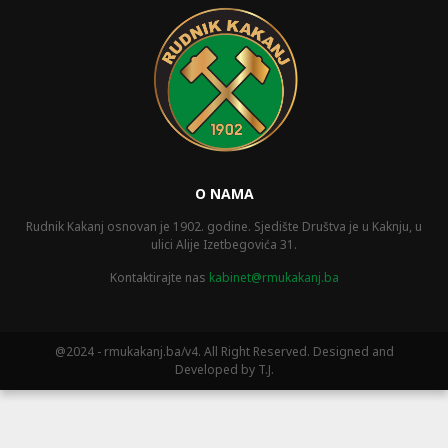
O NAMA
Rudnik Kakanj osnovan je 1902. godine. Sjedište Društva je u Kaknju, u
ulici Alije Izetbegovića 31.
Kontaktirajte nas
kabinet@rmukakanj.ba
@2024 - rmukakanj.ba/v4. All Right Reserved. Designed and
Developed by T.J.