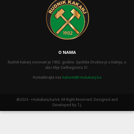
O NAMA
Rudnik Kakanj osnovan je 1902. godine. Sjedište Društva je u Kaknju, u
ulici Alije Izetbegovića 31.
Kontaktirajte nas
kabinet@rmukakanj.ba
@2024 - rmukakanj.ba/v4. All Right Reserved. Designed and
Developed by T.J.