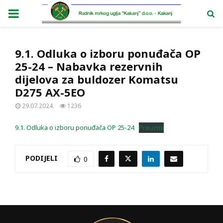
PRIMARY
MENU
9.1. Odluka o izboru ponuđača OP
25-24 – Nabavka rezervnih
dijelova za buldozer Komatsu
D275 AX-5EO
29.07.2024.
1236
9.1. Odluka o izboru ponuđača OP 25-24
Preuzmi
PODIJELI
0