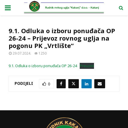
PRIMARY
MENU
9.1. Odluka o izboru ponuđača OP
26-24 – Prijevoz rovnog uglja na
pogonu PK „Vrtlište“
29.07.2024.
1250
9.1. Odluka o izboru ponuđača OP 26-24
Preuzmi
PODIJELI
0