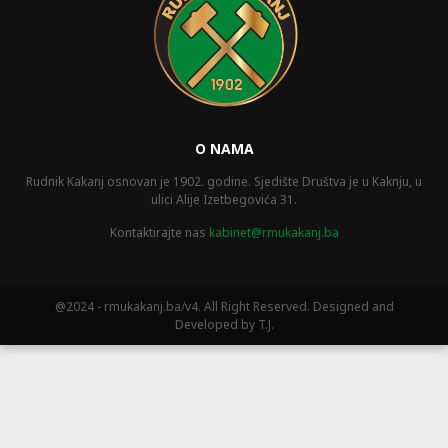
O NAMA
Rudnik Kakanj osnovan je 1902. godine. Sjedište Društva je u Kaknju, u
ulici Alije Izetbegovića 31.
Kontaktirajte nas
kabinet@rmukakanj.ba
@2024 - rmukakanj.ba/v4. All Right Reserved. Designed and
Developed by T.J.