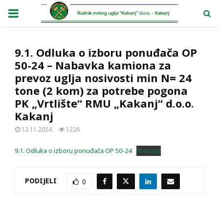
PRIMARY
MENU
9.1. Odluka o izboru ponuđača OP
50-24 – Nabavka kamiona za
prevoz uglja nosivosti min N= 24
tone (2 kom) za potrebe pogona
PK „Vrtlište“ RMU „Kakanj“ d.o.o.
Kakanj
12.11.2024.
1226
9.1. Odluka o izboru ponuđača OP 50-24
Preuzmi
PODIJELI
0