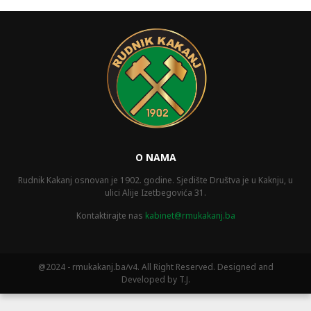
O NAMA
Rudnik Kakanj osnovan je 1902. godine. Sjedište Društva je u Kaknju, u
ulici Alije Izetbegovića 31.
Kontaktirajte nas
kabinet@rmukakanj.ba
@2024 - rmukakanj.ba/v4. All Right Reserved. Designed and
Developed by T.J.