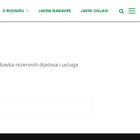
O RUDNIKU
JAVNE NABAVKE
JAVNI OGLASI
abavka rezervnih dijelova i usluga