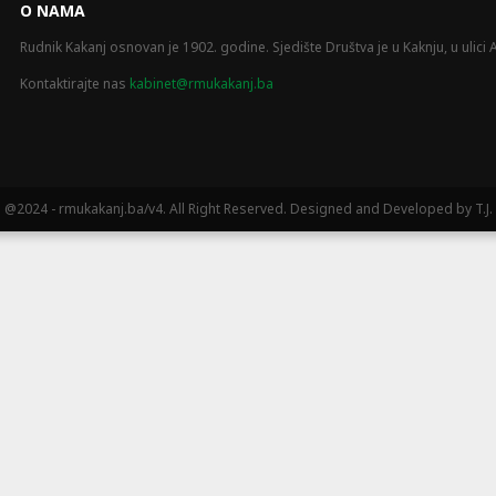
O NAMA
Rudnik Kakanj osnovan je 1902. godine. Sjedište Društva je u Kaknju, u ulici A
Kontaktirajte nas
kabinet@rmukakanj.ba
@2024 - rmukakanj.ba/v4. All Right Reserved. Designed and Developed by T.J.