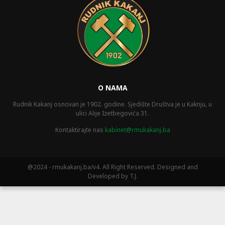
O NAMA
Rudnik Kakanj osnovan je 1902. godine. Sjedište Društva je u Kaknju, u
ulici Alije Izetbegovića 31.
Kontaktirajte nas
kabinet@rmukakanj.ba
@2024 - rmukakanj.ba/v4. All Right Reserved. Designed and
Developed by T.J.