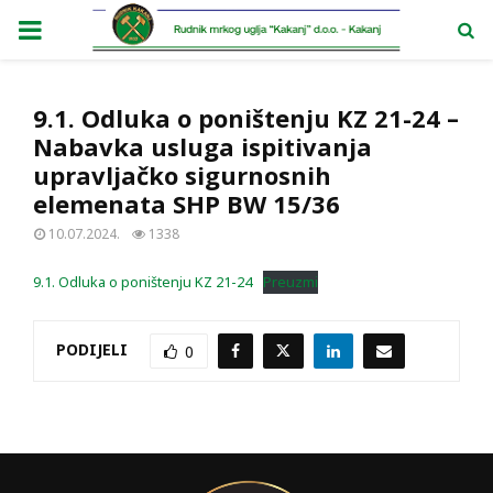
PRIMARY
MENU
9.1. Odluka o poništenju KZ 21-24 –
Nabavka usluga ispitivanja
upravljačko sigurnosnih
elemenata SHP BW 15/36
10.07.2024.
1338
9.1. Odluka o poništenju KZ 21-24
Preuzmi
PODIJELI
0