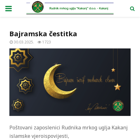
PRIMARY
MENU
Bajramska čestitka
30.03.2025.
1723
Poštovani zaposlenici Rudnika mrkog uglja Kakanj
islamske vjeroispovijesti,