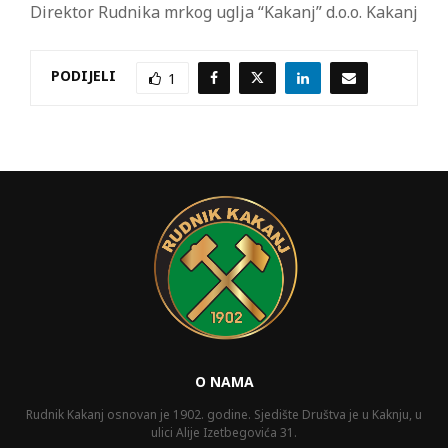
Direktor Rudnika mrkog uglja “Kakanj” d.o.o. Kakanj
PODIJELI
1
O NAMA
Rudnik Kakanj osnovan je 1902. godine. Sjedište Društva je u Kaknju, u
ulici Alije Izetbegovića 31.