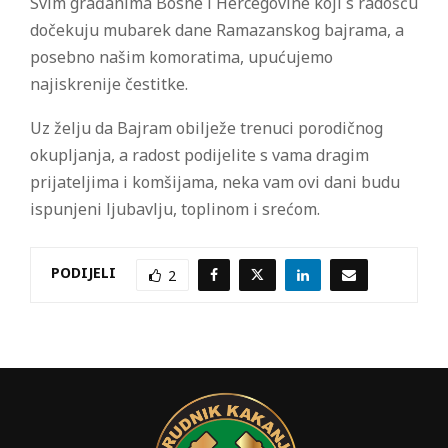
Svim građanima Bosne i Hercegovine koji s radošću
dočekuju mubarek dane Ramazanskog bajrama, a
posebno našim komoratima, upućujemo
najiskrenije čestitke.
Uz želju da Bajram obilježe trenuci porodičnog
okupljanja, a radost podijelite s vama dragim
prijateljima i komšijama, neka vam ovi dani budu
ispunjeni ljubavlju, toplinom i srećom.
PODIJELI
2