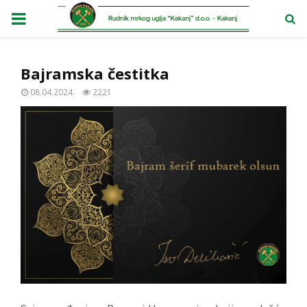
PRIMARY
MENU
Bajramska čestitka
08.04.2024.
2221