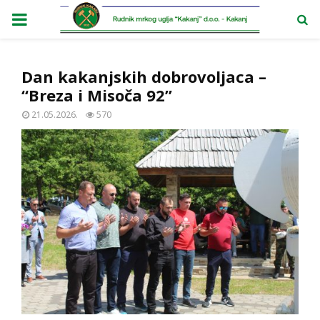
PRIMARY
MENU
Dan kakanjskih dobrovoljaca –
“Breza i Misoča 92”
21.05.2026.
570