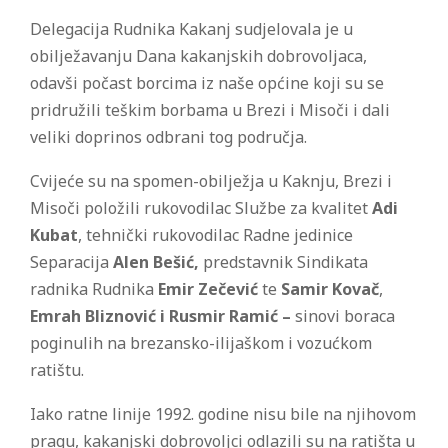
Delegacija Rudnika Kakanj sudjelovala je u
obilježavanju Dana kakanjskih dobrovoljaca,
odavši počast borcima iz naše općine koji su se
pridružili teškim borbama u Brezi i Misoči i dali
veliki doprinos odbrani tog područja.
Cvijeće su na spomen-obilježja u Kaknju, Brezi i
Misoči položili rukovodilac Službe za kvalitet
Adi
Kubat
, tehnički rukovodilac Radne jedinice
Separacija
Alen Bešić,
predstavnik Sindikata
radnika Rudnika
Emir Zečević
te
Samir Kovač
,
Emrah Bliznović i Rusmir Ramić –
sinovi boraca
poginulih na brezansko-ilijaškom i vozućkom
ratištu.
Iako ratne linije 1992. godine nisu bile na njihovom
pragu, kakanjski dobrovoljci odlazili su na ratišta u