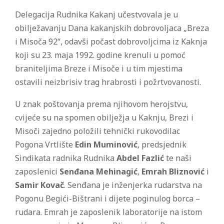
Delegacija Rudnika Kakanj učestvovala je u
obilježavanju Dana kakanjskih dobrovoljaca „Breza
i Misoča 92“, odavši počast dobrovoljcima iz Kaknja
koji su 23. maja 1992. godine krenuli u pomoć
braniteljima Breze i Misoče i u tim mjestima
ostavili neizbrisiv trag hrabrosti i požrtvovanosti.
U znak poštovanja prema njihovom herojstvu,
cvijeće su na spomen obilježja u Kaknju, Brezi i
Misoči zajedno položili tehnički rukovodilac
Pogona Vrtlište
Edin Muminović
, predsjednik
Sindikata radnika Rudnika
Abdel Fazlić
te naši
zaposlenici
Senđana Mehinagić
,
Emrah Bliznović
i
Samir Kovač
. Senđana je inženjerka rudarstva na
Pogonu Begići-Bištrani i dijete poginulog borca –
rudara. Emrah je zaposlenik laboratorije na istom