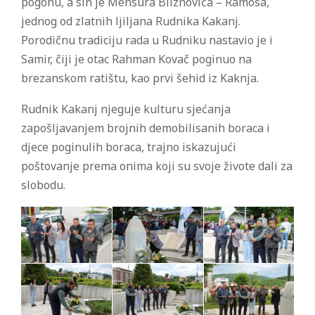
pogonu, a sin je Mensura Bliznovića – Ramosa,
jednog od zlatnih ljiljana Rudnika Kakanj.
Porodičnu tradiciju rada u Rudniku nastavio je i
Samir, čiji je otac Rahman Kovač poginuo na
brezanskom ratištu, kao prvi šehid iz Kaknja.
Rudnik Kakanj njeguje kulturu sjećanja
zapošljavanjem brojnih demobilisanih boraca i
djece poginulih boraca, trajno iskazujući
poštovanje prema onima koji su svoje živote dali za
slobodu.