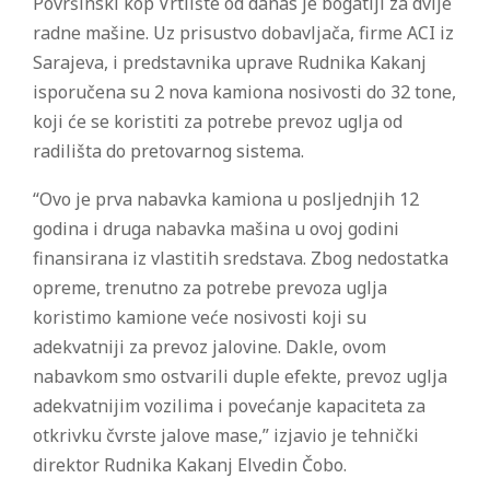
Površinski kop Vrtlište od danas je bogatiji za dvije
radne mašine. Uz prisustvo dobavljača, firme ACI iz
Sarajeva, i predstavnika uprave Rudnika Kakanj
isporučena su 2 nova kamiona nosivosti do 32 tone,
koji će se koristiti za potrebe prevoz uglja od
radilišta do pretovarnog sistema.
“Ovo je prva nabavka kamiona u posljednjih 12
godina i druga nabavka mašina u ovoj godini
finansirana iz vlastitih sredstava. Zbog nedostatka
opreme, trenutno za potrebe prevoza uglja
koristimo kamione veće nosivosti koji su
adekvatniji za prevoz jalovine. Dakle, ovom
nabavkom smo ostvarili duple efekte, prevoz uglja
adekvatnijim vozilima i povećanje kapaciteta za
otkrivku čvrste jalove mase,” izjavio je tehnički
direktor Rudnika Kakanj Elvedin Čobo.