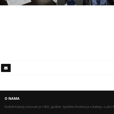
O NAMA
Rudnik Kakanj osnovan je 1902. godine. Sjedište Društva je u Kaknju, u ulici A