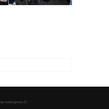
lije Izetbegovića 31.