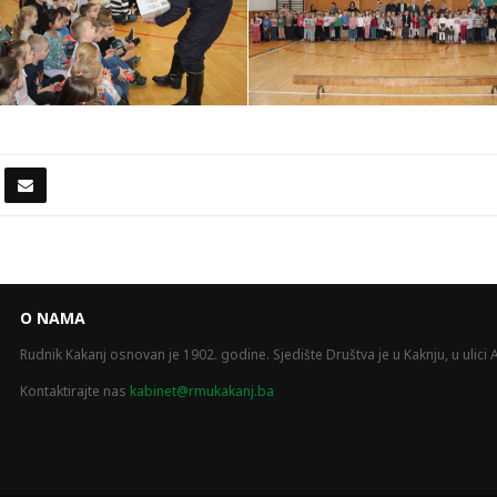
O NAMA
Rudnik Kakanj osnovan je 1902. godine. Sjedište Društva je u Kaknju, u ulici A
Kontaktirajte nas
kabinet@rmukakanj.ba