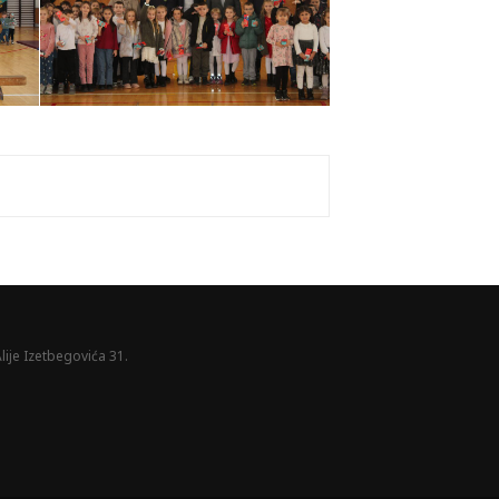
lije Izetbegovića 31.