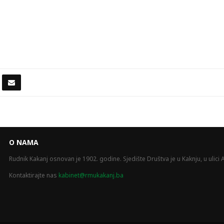
O NAMA
Rudnik Kakanj osnovan je 1902. godine. Sjedište Društva je u Kaknju, u ulici A
Kontaktirajte nas
kabinet@rmukakanj.ba