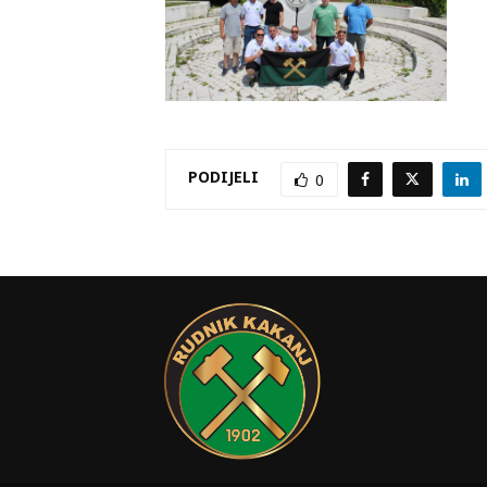
PODIJELI
0