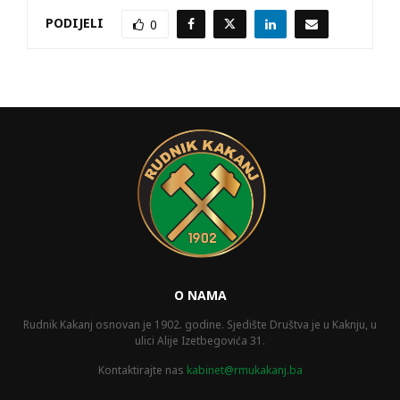
PODIJELI
0
O NAMA
Rudnik Kakanj osnovan je 1902. godine. Sjedište Društva je u Kaknju, u
ulici Alije Izetbegovića 31.
Kontaktirajte nas
kabinet@rmukakanj.ba