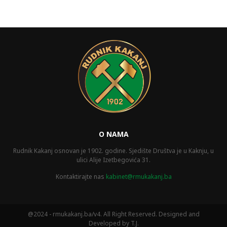
O NAMA
Rudnik Kakanj osnovan je 1902. godine. Sjedište Društva je u Kaknju, u
ulici Alije Izetbegovića 31.
Kontaktirajte nas
kabinet@rmukakanj.ba
@2024 - rmukakanj.ba/v4. All Right Reserved. Designed and
Developed by T.J.