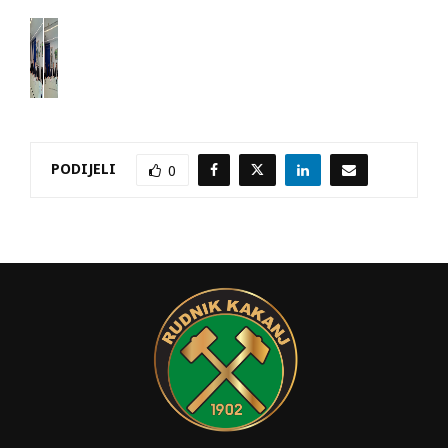
PODIJELI
0