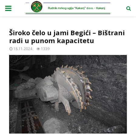
PRIMARY
MENU
Široko čelo u jami Begići – Bištrani
radi u punom kapacitetu
18.11.2024.
1339