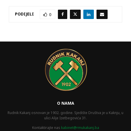
PODIJELI
0
O NAMA
Rudnik Kakanj osnovan je 1902. godine. Sjedište Društva je u Kaknju, u
ulici Alije Izetbegovića 31.
Kontaktirajte nas
kabinet@rmukakanj.ba