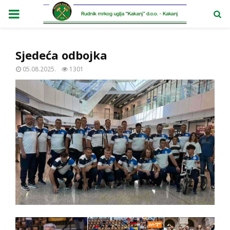
PRIMARY
MENU
Sjedeća odbojka
05.08.2025.
1301