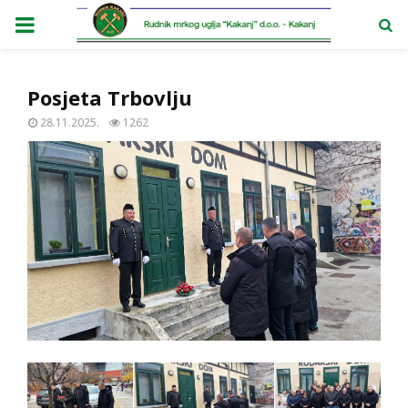
PRIMARY
MENU
Posjeta Trbovlju
28.11.2025.
1262