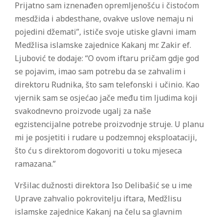
Prijatno sam iznenađen opremljenošću i čistoćom
mesdžida i abdesthane, ovakve uslove nemaju ni
pojedini džemati”, ističe svoje utiske glavni imam
Medžlisa islamske zajednice Kakanj mr. Zakir ef.
Ljubović te dodaje: “O ovom iftaru pričam gdje god
se pojavim, imao sam potrebu da se zahvalim i
direktoru Rudnika, što sam telefonski i učinio. Kao
vjernik sam se osjećao jače među tim ljudima koji
svakodnevno proizvode ugalj za naše
egzistencijalne potrebe proizvodnje struje. U planu
mi je posjetiti i rudare u podzemnoj eksploataciji,
što ću s direktorom dogovoriti u toku mjeseca
ramazana.”
Vršilac dužnosti direktora Iso Delibašić se u ime
Uprave zahvalio pokrovitelju iftara, Medžlisu
islamske zajednice Kakanj na čelu sa glavnim