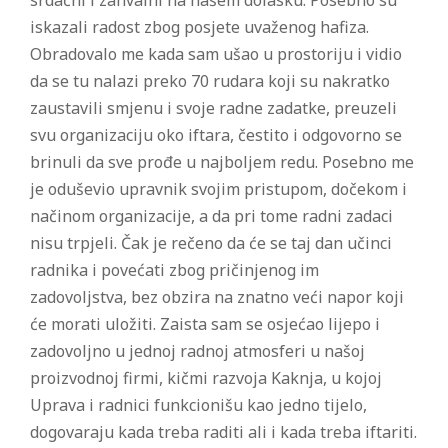
srdačni i zahvalni na našem dolasku. Posebno su
iskazali radost zbog posjete uvaženog hafiza.
Obradovalo me kada sam ušao u prostoriju i vidio
da se tu nalazi preko 70 rudara koji su nakratko
zaustavili smjenu i svoje radne zadatke, preuzeli
svu organizaciju oko iftara, čestito i odgovorno se
brinuli da sve prođe u najboljem redu. Posebno me
je oduševio upravnik svojim pristupom, dočekom i
načinom organizacije, a da pri tome radni zadaci
nisu trpjeli. Čak je rečeno da će se taj dan učinci
radnika i povećati zbog pričinjenog im
zadovoljstva, bez obzira na znatno veći napor koji
će morati uložiti. Zaista sam se osjećao lijepo i
zadovoljno u jednoj radnoj atmosferi u našoj
proizvodnoj firmi, kičmi razvoja Kaknja, u kojoj
Uprava i radnici funkcionišu kao jedno tijelo,
dogovaraju kada treba raditi ali i kada treba iftariti.