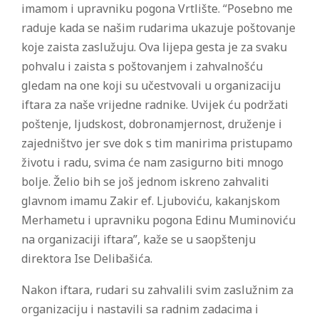
imamom i upravniku pogona Vrtlište. “Posebno me
raduje kada se našim rudarima ukazuje poštovanje
koje zaista zaslužuju. Ova lijepa gesta je za svaku
pohvalu i zaista s poštovanjem i zahvalnošću
gledam na one koji su učestvovali u organizaciju
iftara za naše vrijedne radnike. Uvijek ću podržati
poštenje, ljudskost, dobronamjernost, druženje i
zajedništvo jer sve dok s tim manirima pristupamo
životu i radu, svima će nam zasigurno biti mnogo
bolje. Želio bih se još jednom iskreno zahvaliti
glavnom imamu Zakir ef. Ljuboviću, kakanjskom
Merhametu i upravniku pogona Edinu Muminoviću
na organizaciji iftara”, kaže se u saopštenju
direktora Ise Delibašića.
Nakon iftara, rudari su zahvalili svim zaslužnim za
organizaciju i nastavili sa radnim zadacima i