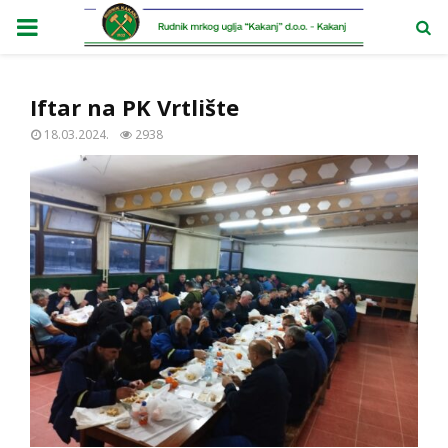
PRIMARY
MENU
Iftar na PK Vrtlište
18.03.2024.
2938