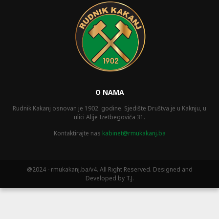
O NAMA
Rudnik Kakanj osnovan je 1902. godine. Sjedište Društva je u Kaknju, u
ulici Alije Izetbegovića 31.
Kontaktirajte nas
kabinet@rmukakanj.ba
@2024 - rmukakanj.ba/v4. All Right Reserved. Designed and
Developed by T.J.