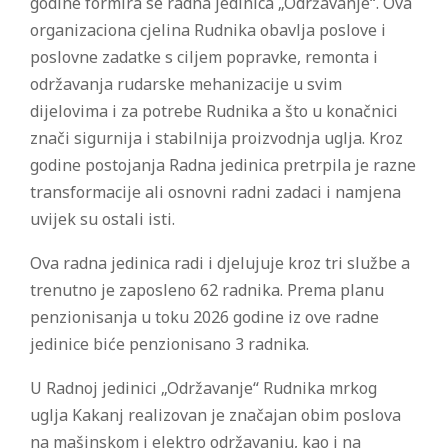
godine formira se radna jedinica „Održavanje“. Ova
organizaciona cjelina Rudnika obavlja poslove i
poslovne zadatke s ciljem popravke, remonta i
održavanja rudarske mehanizacije u svim
dijelovima i za potrebe Rudnika a što u konačnici
znači sigurnija i stabilnija proizvodnja uglja. Kroz
godine postojanja Radna jedinica pretrpila je razne
transformacije ali osnovni radni zadaci i namjena
uvijek su ostali isti.
Ova radna jedinica radi i djelujuje kroz tri službe a
trenutno je zaposleno 62 radnika. Prema planu
penzionisanja u toku 2026 godine iz ove radne
jedinice biće penzionisano 3 radnika.
U Radnoj jedinici „Održavanje“ Rudnika mrkog
uglja Kakanj realizovan je značajan obim poslova
na mašinskom i elektro održavanju, kao i na