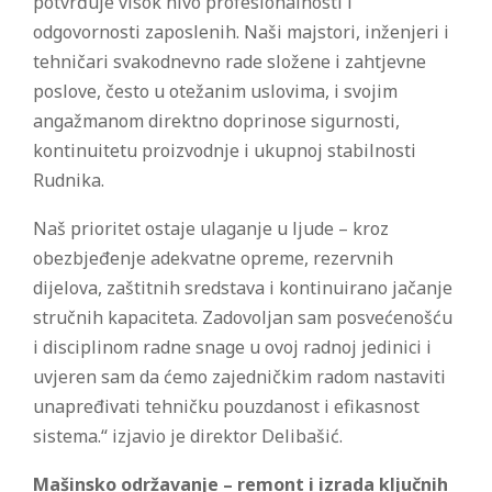
potvrđuje visok nivo profesionalnosti i
odgovornosti zaposlenih. Naši majstori, inženjeri i
tehničari svakodnevno rade složene i zahtjevne
poslove, često u otežanim uslovima, i svojim
angažmanom direktno doprinose sigurnosti,
kontinuitetu proizvodnje i ukupnoj stabilnosti
Rudnika.
Naš prioritet ostaje ulaganje u ljude – kroz
obezbjeđenje adekvatne opreme, rezervnih
dijelova, zaštitnih sredstava i kontinuirano jačanje
stručnih kapaciteta. Zadovoljan sam posvećenošću
i disciplinom radne snage u ovoj radnoj jedinici i
uvjeren sam da ćemo zajedničkim radom nastaviti
unapređivati tehničku pouzdanost i efikasnost
sistema.“ izjavio je direktor Delibašić.
Mašinsko održavanje – remont i izrada ključnih