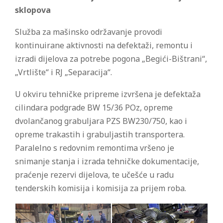
sklopova
Služba za mašinsko održavanje provodi
kontinuirane aktivnosti na defektaži, remontu i
izradi dijelova za potrebe pogona „Begići-Bištrani“,
„Vrtlište“ i RJ „Separacija“.
U okviru tehničke pripreme izvršena je defektaža
cilindara podgrade BW 15/36 POz, opreme
dvolančanog grabuljara PZS BW230/750, kao i
opreme trakastih i grabuljastih transportera.
Paralelno s redovnim remontima vršeno je
snimanje stanja i izrada tehničke dokumentacije,
praćenje rezervi dijelova, te učešće u radu
tenderskih komisija i komisija za prijem roba.