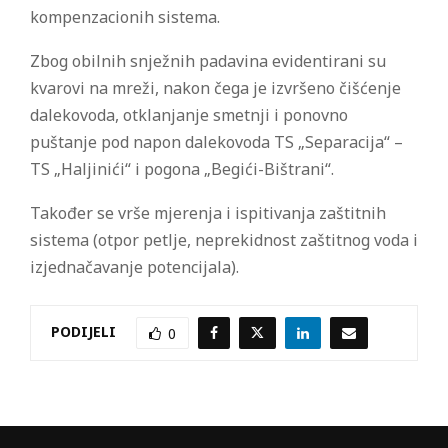
kompenzacionih sistema.
Zbog obilnih snježnih padavina evidentirani su
kvarovi na mreži, nakon čega je izvršeno čišćenje
dalekovoda, otklanjanje smetnji i ponovno
puštanje pod napon dalekovoda TS „Separacija“ –
TS „Haljinići“ i pogona „Begići-Bištrani“.
Također se vrše mjerenja i ispitivanja zaštitnih
sistema (otpor petlje, neprekidnost zaštitnog voda i
izjednačavanje potencijala).
PODIJELI
0