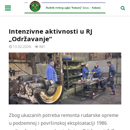
PRIMARY
MENU
Intenzivne aktivnosti u RJ
„Održavanje“
13.02.2026.
881
Zbog ukazanih potreba remonta rudarske opreme
u podzemnoj i površinskoj eksploataciji 1986.