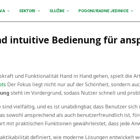
VA
SEKTORI
SLUŽBE
POGONI/RADNE JEDINICE
 intuitive Bedienung für ans
gskraft und Funktionalität Hand in Hand gehen, spielt die A
ots
Der Fokus liegt nicht nur auf der Schönheit, sondern auc
nung
steht im Vordergrund, sodass Nutzer schnell und prob
ind vielfältig, und es ist unabdingbar, dass Benutzer sich
as sowohl ansprechend als auch benutzerfreundlich ist, förd
art mit praktischen Funktionen gewährleistet, dass jede Anw
ktikabilität definiert, wie moderne Lösungen entwickelt we