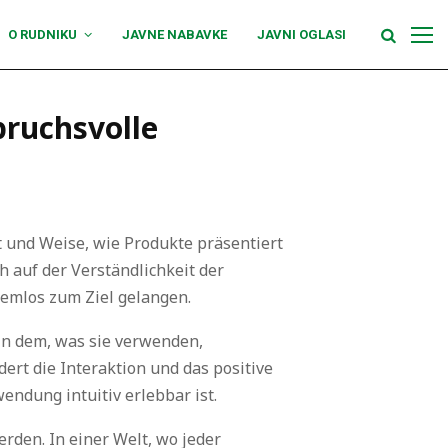
O RUDNIKU
JAVNE NABAVKE
JAVNI OGLASI
pruchsvolle
rt und Weise, wie Produkte präsentiert
h auf der Verständlichkeit der
lemlos zum Ziel gelangen.
 in dem, was sie verwenden,
ert die Interaktion und das positive
endung intuitiv erlebbar ist.
rden. In einer Welt, wo jeder