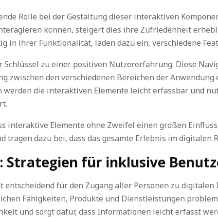
dende Rolle bei der Gestaltung dieser interaktiven Kompone
teragieren können, steigert dies ihre Zufriedenheit erheblic
 in ihrer Funktionalität, laden dazu ein, verschiedene Fe
er Schlüssel zu einer positiven Nutzererfahrung. Diese Naviga
 zwischen den verschiedenen Bereichen der Anwendung er
erden die interaktiven Elemente leicht erfassbar und nut
t.
s interaktive Elemente ohne Zweifel einen großen Einfluss
und tragen dazu bei, dass das gesamte Erlebnis im digitale
: Strategien für inklusive Benut
t entscheidend für den Zugang aller Personen zu digitalen 
lichen Fähigkeiten, Produkte und Dienstleistungen probleml
hkeit und sorgt dafür, dass Informationen leicht erfasst we