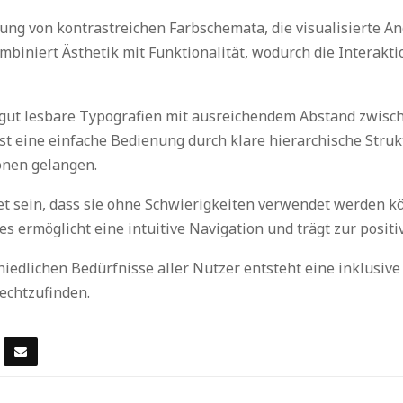
ndung von kontrastreichen Farbschemata, die visualisierte
ombiniert Ästhetik mit Funktionalität, wodurch die Interakt
le: gut lesbare Typografien mit ausreichendem Abstand zwis
i ist eine einfache Bedienung durch klare hierarchische Str
onen gelangen.
tet sein, dass sie ohne Schwierigkeiten verwendet werden k
es ermöglicht eine intuitive Navigation und trägt zur posit
iedlichen Bedürfnisse aller Nutzer entsteht eine inklusive 
rechtzufinden.