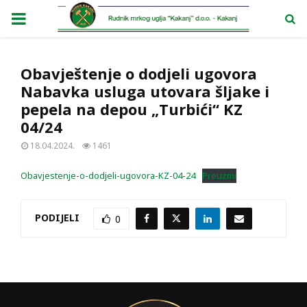
PRIMARY
MENU
Obavještenje o dodjeli ugovora
Nabavka usluga utovara šljake i
pepela na depou „Turbići“ KZ
04/24
18.04.2024.
1461
Obavjestenje-o-dodjeli-ugovora-KZ-04-24
Preuzmi
PODIJELI
0