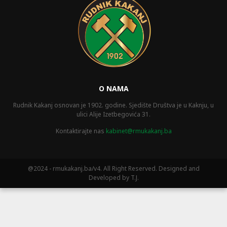
O NAMA
Rudnik Kakanj osnovan je 1902. godine. Sjedište Društva je u Kaknju, u
ulici Alije Izetbegovića 31.
Kontaktirajte nas
kabinet@rmukakanj.ba
@2024 - rmukakanj.ba/v4. All Right Reserved. Designed and
Developed by T.J.