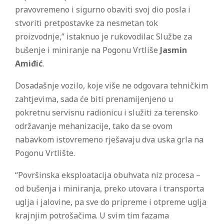
pravovremeno i sigurno obaviti svoj dio posla i
stvoriti pretpostavke za nesmetan tok
proizvodnje,” istaknuo je rukovodilac Službe za
bušenje i miniranje na Pogonu Vrtliše
Jasmin
Amiđić
.
Dosadašnje vozilo, koje više ne odgovara tehničkim
zahtjevima, sada će biti prenamijenjeno u
pokretnu servisnu radionicu i služiti za terensko
održavanje mehanizacije, tako da se ovom
nabavkom istovremeno rješavaju dva uska grla na
Pogonu Vrtlište.
“Površinska eksploatacija obuhvata niz procesa –
od bušenja i miniranja, preko utovara i transporta
uglja i jalovine, pa sve do pripreme i otpreme uglja
krajnjim potrošačima. U svim tim fazama