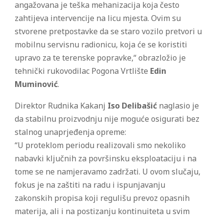
angažovana je teška mehanizacija koja često
zahtijeva intervencije na licu mjesta. Ovim su
stvorene pretpostavke da se staro vozilo pretvori u
mobilnu servisnu radionicu, koja će se koristiti
upravo za te terenske popravke,“ obrazložio je
tehnički rukovodilac Pogona Vrtlište
Edin
Muminović
.
Direktor Rudnika Kakanj
Iso Delibašić
naglasio je
da stabilnu proizvodnju nije moguće osigurati bez
stalnog unaprjeđenja opreme:
“U proteklom periodu realizovali smo nekoliko
nabavki ključnih za površinsku eksploataciju i na
tome se ne namjeravamo zadržati. U ovom slučaju,
fokus je na zaštiti na radu i ispunjavanju
zakonskih propisa koji regulišu prevoz opasnih
materija, ali i na postizanju kontinuiteta u svim