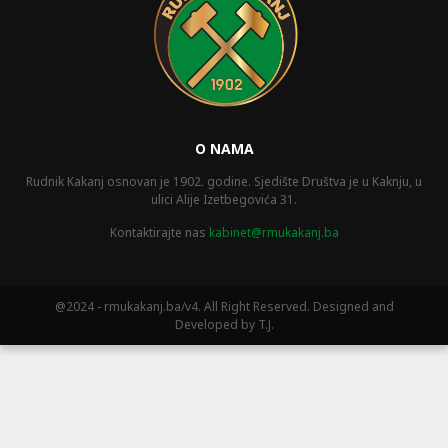
O NAMA
Rudnik Kakanj osnovan je 1902. godine. Sjedište Društva je u Kaknju, u
ulici Alije Izetbegovića 31.
Kontaktirajte nas
kabinet@rmukakanj.ba
@2024 - rmukakanj.ba/v4. All Right Reserved. Designed and
Developed by T.J.