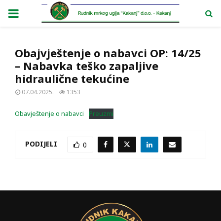
PRIMARY
MENU
Obajvještenje o nabavci OP: 14/25
– Nabavka teško zapaljive
hidraulične tekućine
07.04.2025.
1353
Obavještenje o nabavci
Preuzmi
PODIJELI
0