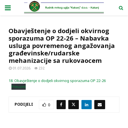
PRIMARY
MENU
Obavještenje o dodjeli okvirnog
sporazuma OP 22-26 – Nabavka
usluga povremenog angažovanja
građevinske/rudarske
mehanizacije sa rukovaocem
01.07.2026.
232
18. Obavještenje o dodjeli okvirnog sporazuma OP 22-26
Preuzmi
PODIJELI
0