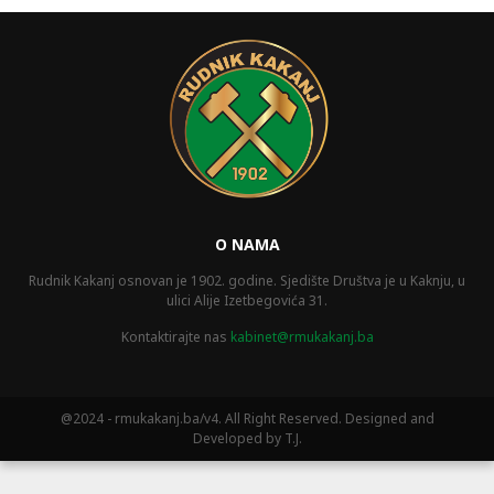
O NAMA
Rudnik Kakanj osnovan je 1902. godine. Sjedište Društva je u Kaknju, u
ulici Alije Izetbegovića 31.
Kontaktirajte nas
kabinet@rmukakanj.ba
@2024 - rmukakanj.ba/v4. All Right Reserved. Designed and
Developed by T.J.