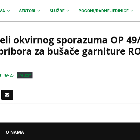
VA
SEKTORI
SLUŽBE
POGONI/RADNE JEDINICE
jeli okvirnog sporazuma OP 49
 pribora za bušače garniture R
P 49-25
Preuzmi
O NAMA