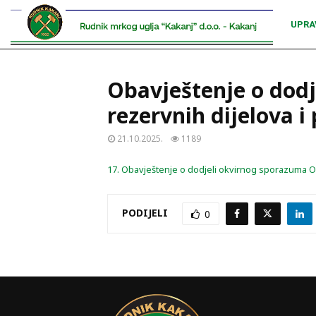
UPRA
Obavještenje o dod
rezervnih dijelova i
21.10.2025.
1189
17. Obavještenje o dodjeli okvirnog sporazuma O
PODIJELI
0