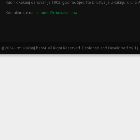
Rudnik Kakanj osnovan je 1902. godine. Sjedište Društva je u Kaknju, u ulici A
Kontaktirajte nas
kabinet@rmukakanj.ba
@2024 - rmukakanj.ba/v4. All Right Reserved. Designed and Developed by T.J.