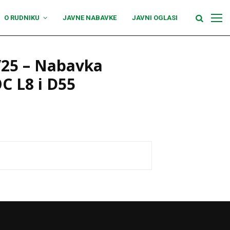
O RUDNIKU
JAVNE NABAVKE
JAVNI OGLASI
/25 – Nabavka
OC L8 i D55