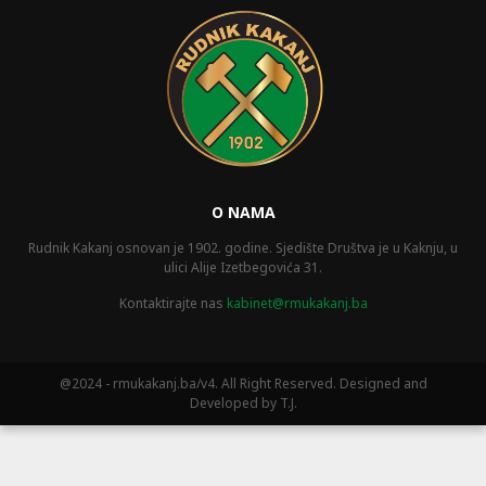
O NAMA
Rudnik Kakanj osnovan je 1902. godine. Sjedište Društva je u Kaknju, u
ulici Alije Izetbegovića 31.
Kontaktirajte nas
kabinet@rmukakanj.ba
@2024 - rmukakanj.ba/v4. All Right Reserved. Designed and
Developed by T.J.