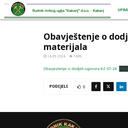
UPRA
Obavještenje o dod
materijala
14.05.2024.
1406
Obavjestenje-o-dodjeli-ugovora-KZ-07-24
Preu
PODIJELI
0