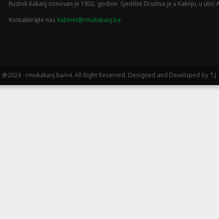
Rudnik Kakanj osnovan je 1902. godine. Sjedište Društva je u Kaknju, u ulici A
Kontaktirajte nas
kabinet@rmukakanj.ba
@2024 - rmukakanj.ba/v4. All Right Reserved. Designed and Developed by T.J.