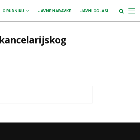
O RUDNIKU
JAVNE NABAVKE
JAVNI OGLASI
kancelarijskog