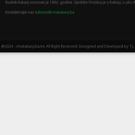
Rudnik Kakanj osnovan je 1902. godine. Sjedište Društva je u Kaknju, u ulici A
Kontaktirajte nas
kabinet@rmukakanj.ba
@2024 - rmukakanj.ba/v4. All Right Reserved. Designed and Developed by T.J.