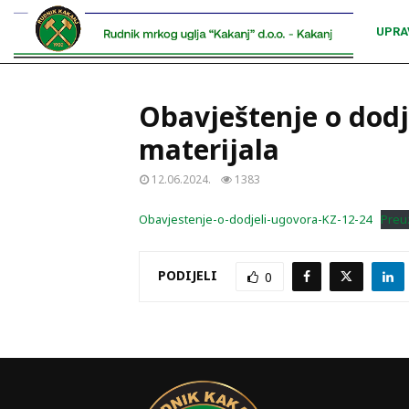
UPRA
Obavještenje o dodj
materijala
12.06.2024.
1383
Obavjestenje-o-dodjeli-ugovora-KZ-12-24
Preu
PODIJELI
0