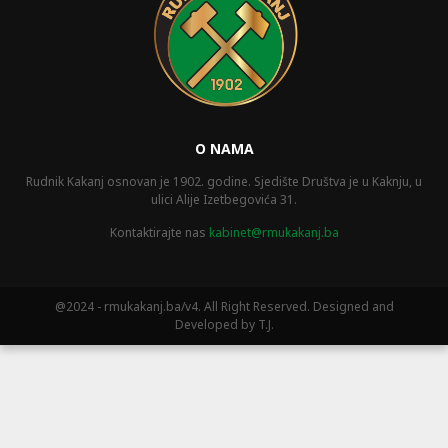
O NAMA
Rudnik Kakanj osnovan je 1902. godine. Sjedište Društva je u Kaknju, u
ulici Alije Izetbegovića 31.
Kontaktirajte nas
kabinet@rmukakanj.ba
@2024 - rmukakanj.ba/v4. All Right Reserved. Designed and
Developed by T.J.