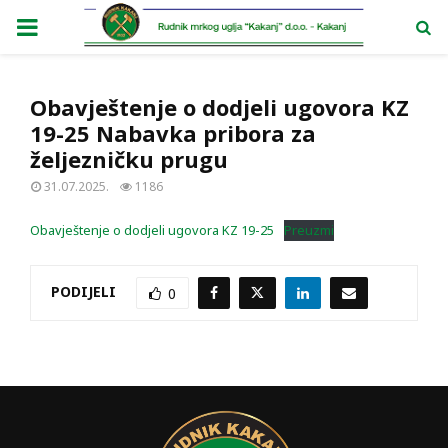
PRIMARY
MENU
Obavještenje o dodjeli ugovora KZ
19-25 Nabavka pribora za
željezničku prugu
31.07.2025.
1186
Obavještenje o dodjeli ugovora KZ 19-25
Preuzmi
PODIJELI
0