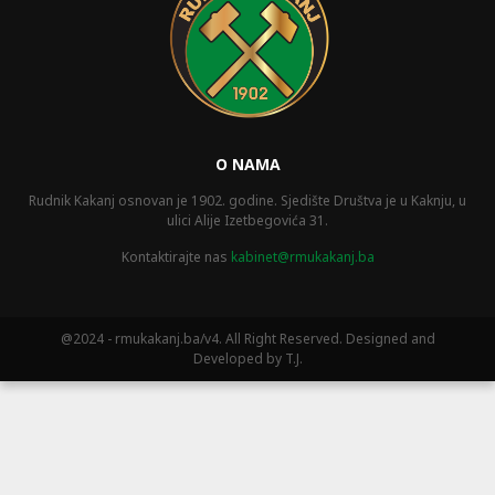
O NAMA
Rudnik Kakanj osnovan je 1902. godine. Sjedište Društva je u Kaknju, u
ulici Alije Izetbegovića 31.
Kontaktirajte nas
kabinet@rmukakanj.ba
@2024 - rmukakanj.ba/v4. All Right Reserved. Designed and
Developed by T.J.