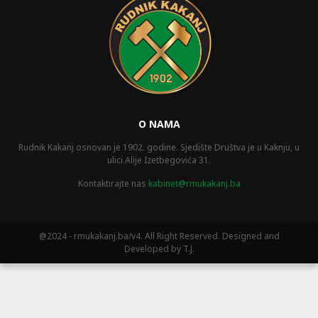
O NAMA
Rudnik Kakanj osnovan je 1902. godine. Sjedište Društva je u Kaknju, u
ulici Alije Izetbegovića 31.
Kontaktirajte nas
kabinet@rmukakanj.ba
@2024 - rmukakanj.ba/v4. All Right Reserved. Designed and
Developed by T.J.