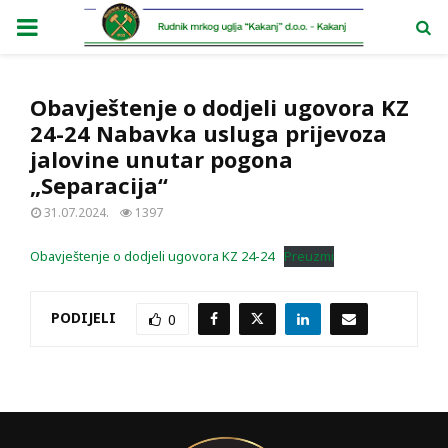
PRIMARY
MENU
Obavještenje o dodjeli ugovora KZ
24-24 Nabavka usluga prijevoza
jalovine unutar pogona
„Separacija“
31.07.2024.
1397
Obavještenje o dodjeli ugovora KZ 24-24
Preuzmi
PODIJELI
0