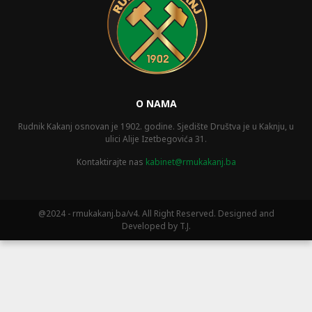
O NAMA
Rudnik Kakanj osnovan je 1902. godine. Sjedište Društva je u Kaknju, u
ulici Alije Izetbegovića 31.
Kontaktirajte nas
kabinet@rmukakanj.ba
@2024 - rmukakanj.ba/v4. All Right Reserved. Designed and
Developed by T.J.