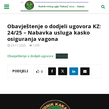
PRIMARY
MENU
Obavještenje o dodjeli ugovora KZ:
24/25 – Nabavka usluga kasko
osiguranja vagona
24.11.2025.
1205
Obavještenje o dodjeli ugovora
Preuzmi
PODIJELI
0