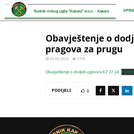
UPRA
Obavještenje o dod
pragova za prugu
09.09.2024.
1375
Obavještenje o dodjeli ugovora KZ 27-24
Preuz
PODIJELI
0