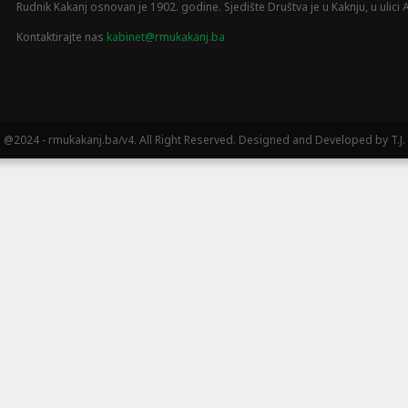
Rudnik Kakanj osnovan je 1902. godine. Sjedište Društva je u Kaknju, u ulici A
Kontaktirajte nas
kabinet@rmukakanj.ba
@2024 - rmukakanj.ba/v4. All Right Reserved. Designed and Developed by T.J.