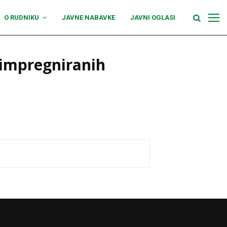
O RUDNIKU
JAVNE NABAVKE
JAVNI OGLASI
 impregniranih