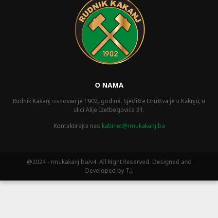
O NAMA
Rudnik Kakanj osnovan je 1902. godine. Sjedište Društva je u Kaknju, u
ulici Alije Izetbegovića 31.
Kontaktirajte nas
kabinet@rmukakanj.ba
@2024 - rmukakanj.ba/v4. All Right Reserved. Designed and
Developed by T.J.