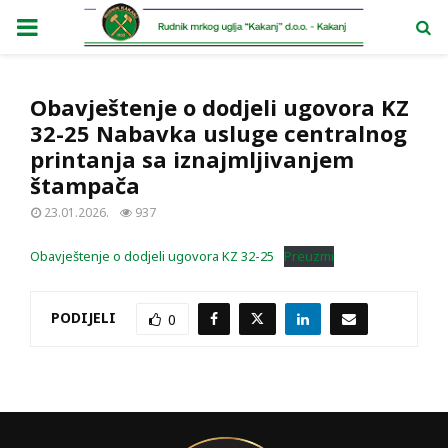
PRIMARY
MENU
Obavještenje o dodjeli ugovora KZ
32-25 Nabavka usluge centralnog
printanja sa iznajmljivanjem
štampača
23.01.2026.
937
Obavještenje o dodjeli ugovora KZ 32-25
Preuzmi
PODIJELI
0