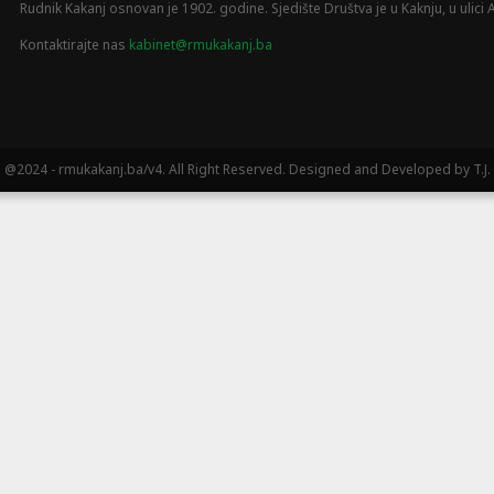
Rudnik Kakanj osnovan je 1902. godine. Sjedište Društva je u Kaknju, u ulici A
Kontaktirajte nas
kabinet@rmukakanj.ba
@2024 - rmukakanj.ba/v4. All Right Reserved. Designed and Developed by T.J.