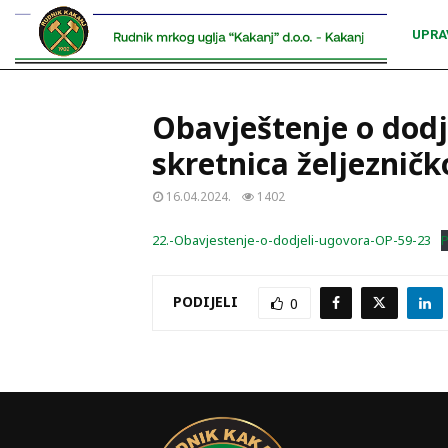
UPRA
Obavještenje o dodj
skretnica željeznič
16.04.2024.
1402
22.-Obavjestenje-o-dodjeli-ugovora-OP-59-23
P
PODIJELI
0