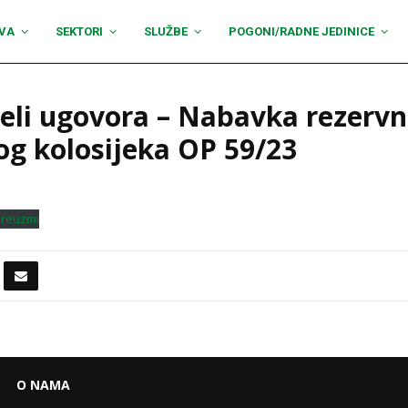
VA
SEKTORI
SLUŽBE
POGONI/RADNE JEDINICE
eli ugovora – Nabavka rezervn
kog kolosijeka OP 59/23
reuzmi
O NAMA