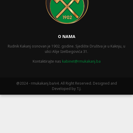
O NAMA
Rudnik Kakanj osnovan je 1902. godine. Sjedište Društva je u Kaknju, u
ulici Alije Izetbegovića 31.
Kontaktirajte nas
kabinet@rmukakanj.ba
@2024 - rmukakanj.ba/v4. All Right Reserved. Designed and
Developed by T.J.