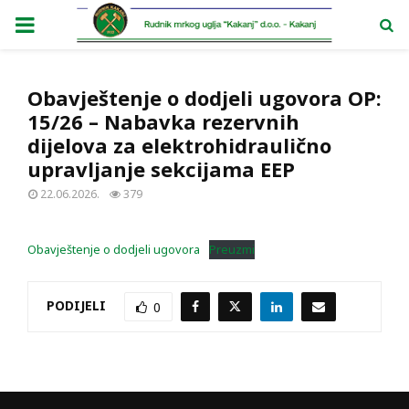
PRIMARY
MENU
Obavještenje o dodjeli ugovora OP:
15/26 – Nabavka rezervnih
dijelova za elektrohidraulično
upravljanje sekcijama EEP
22.06.2026.
379
Obavještenje o dodjeli ugovora
Preuzmi
PODIJELI
0